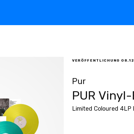
HOME
VERÖFFENTLICHUNG
08.1
MUSIK
Pur
PUR Vinyl-B
TICKETS
Limited Coloured 4LP