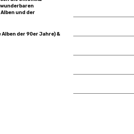
Der Falter und das Lic
 wunderbaren
0
4
Pur
Alben und der
Der erste Sonnenstrah
0
5
Pur
e Alben der 90er Jahre) &
Vereint
0
6
Pur
Hey Mensch
0
7
Pur
Der Henker
0
8
Pur
Es wird einmal
0
9
Pur