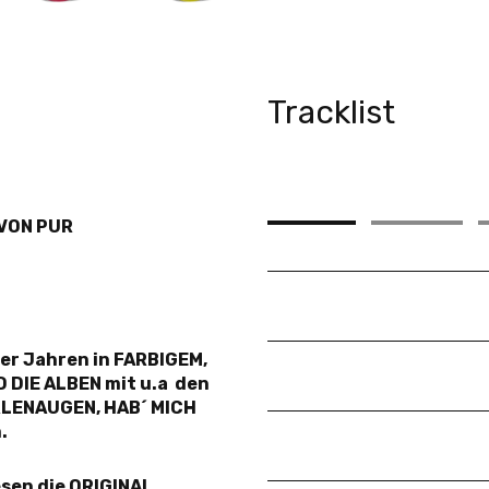
BILDERGALERIE
Tracklist
NEWS
Vinyl
1
Vinyl
2
E VON PUR
Im Nebel
0
1
Pur
0er Jahren in FARBIGEM,
Messias
0
2
 DIE ALBEN mit u.a den
Pur
RLENAUGEN, HAB´ MICH
.
Traumbild
0
3
Pur
sen die ORIGINAL