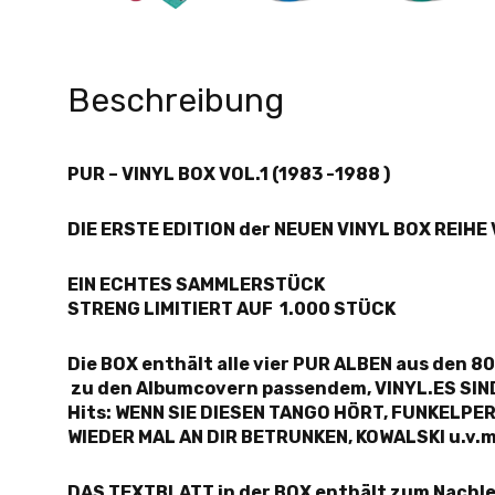
Beschreibung
PUR – VINYL BOX VOL.1 (1983 -1988 )
DIE ERSTE EDITION der NEUEN VINYL BOX REIH
EIN ECHTES SAMMLERSTÜCK
STRENG LIMITIERT AUF 1.000 STÜCK
Die BOX enthält alle vier PUR ALBEN aus den 8
zu den Albumcovern passendem, VINYL.ES SIND
Hits: WENN SIE DIESEN TANGO HÖRT, FUNKELPE
WIEDER MAL AN DIR BETRUNKEN, KOWALSKI u.v.m
DAS TEXTBLATT in der BOX enthält zum Nachle