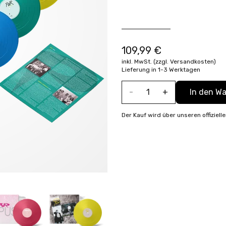
BAND
Bestellen
Weitere 
109,99 €
inkl. MwSt. (zzgl.
Versandkosten
)
NEWSLETTER
Lieferung in 1-3 Werktagen
-
1
+
In den W
Der Kauf wird über unseren offiziel
SHOP
MUSICAL