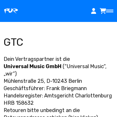
Zum
Inhalt
springen
HOME
GTC
Dein Vertragspartner ist die
MUSIK
Universal Music GmbH
(“Universal Music“,
„wir“)
Mühlenstraße 25, D-10243 Berlin
Geschäftsführer: Frank Briegmann
TICKETS
Handelsregister: Amtsgericht Charlottenburg
HRB 158632
Retouren bitte unbedingt an
die